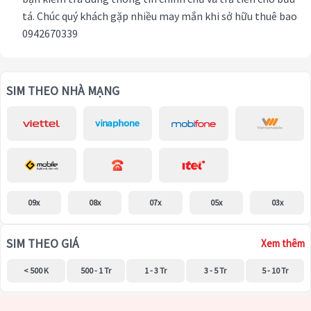
tá. Chúc quý khách gặp nhiều may mắn khi sở hữu thuê bao
0942670339
SIM THEO NHÀ MẠNG
09x
08x
07x
05x
03x
SIM THEO GIÁ
Xem thêm
< 500 K
500 - 1 Tr
1 - 3 Tr
3 - 5 Tr
5 - 10 Tr