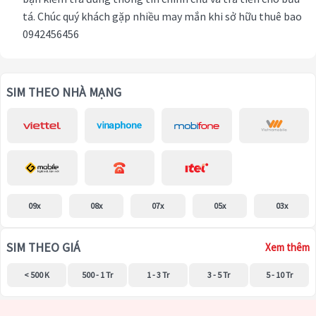
tá. Chúc quý khách gặp nhiều may mắn khi sở hữu thuê bao
0942456456
SIM THEO NHÀ MẠNG
09x
08x
07x
05x
03x
SIM THEO GIÁ
Xem thêm
< 500 K
500 - 1 Tr
1 - 3 Tr
3 - 5 Tr
5 - 10 Tr