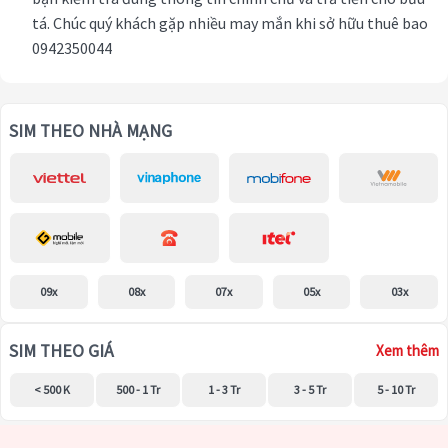
tá. Chúc quý khách gặp nhiều may mắn khi sở hữu thuê bao
0942350044
SIM THEO NHÀ MẠNG
09x
08x
07x
05x
03x
SIM THEO GIÁ
Xem thêm
< 500 K
500 - 1 Tr
1 - 3 Tr
3 - 5 Tr
5 - 10 Tr