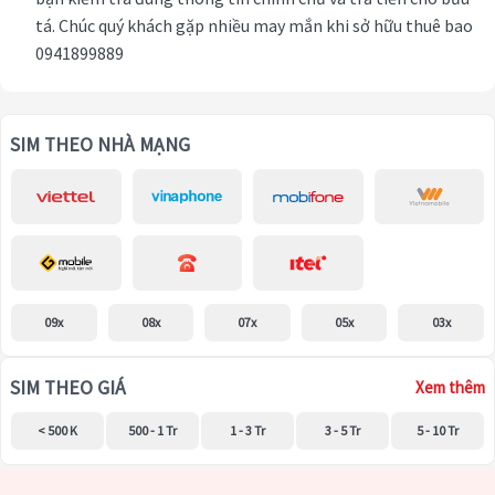
tá. Chúc quý khách gặp nhiều may mắn khi sở hữu thuê bao
0941899889
SIM THEO NHÀ MẠNG
09x
08x
07x
05x
03x
SIM THEO GIÁ
Xem thêm
< 500 K
500 - 1 Tr
1 - 3 Tr
3 - 5 Tr
5 - 10 Tr