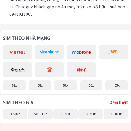
tá. Chúc quý khách gặp nhiều may mắn khi sở hữu thuê bao
0941011068
SIM THEO NHÀ MẠNG
09x
08x
07x
05x
03x
SIM THEO GIÁ
Xem thêm
< 500 K
500 - 1 Tr
1 - 3 Tr
3 - 5 Tr
5 - 10 Tr