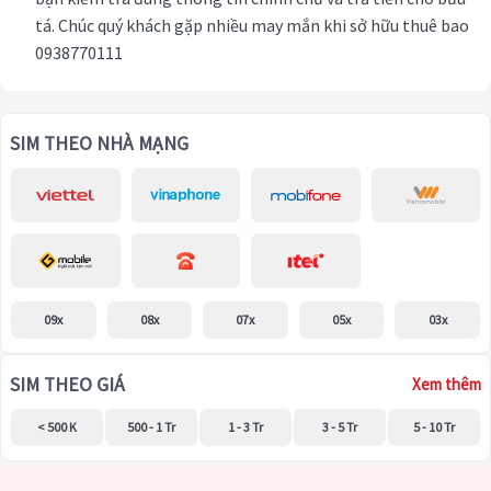
tá. Chúc quý khách gặp nhiều may mắn khi sở hữu thuê bao
0938770111
SIM THEO NHÀ MẠNG
09x
08x
07x
05x
03x
SIM THEO GIÁ
Xem thêm
< 500 K
500 - 1 Tr
1 - 3 Tr
3 - 5 Tr
5 - 10 Tr