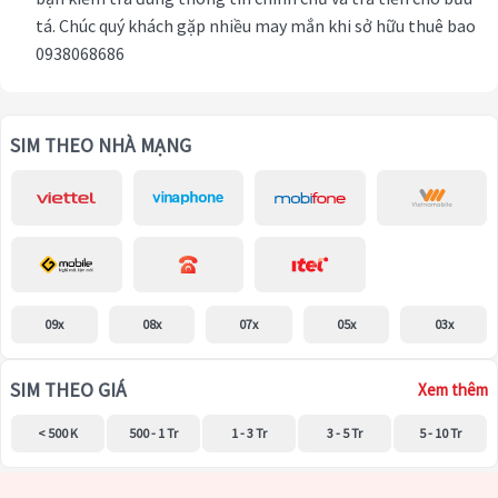
tá. Chúc quý khách gặp nhiều may mắn khi sở hữu thuê bao
0938068686
SIM THEO NHÀ MẠNG
09x
08x
07x
05x
03x
SIM THEO GIÁ
Xem thêm
< 500 K
500 - 1 Tr
1 - 3 Tr
3 - 5 Tr
5 - 10 Tr