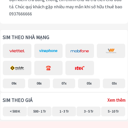
tá. Chúc quý khách gặp nhiều may mắn khi sở hữu thuê bao
0937666666
SIM THEO NHÀ MẠNG
09x
08x
07x
05x
03x
SIM THEO GIÁ
Xem thêm
< 500 K
500 - 1 Tr
1 - 3 Tr
3 - 5 Tr
5 - 10 Tr