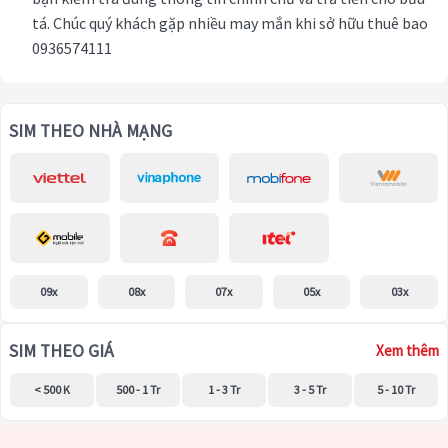
tá. Chúc quý khách gặp nhiều may mắn khi sở hữu thuê bao
0936574111
SIM THEO NHÀ MẠNG
09x
08x
07x
05x
03x
SIM THEO GIÁ
Xem thêm
< 500 K
500 - 1 Tr
1 - 3 Tr
3 - 5 Tr
5 - 10 Tr