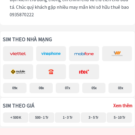
tá. Chúc quý khách gặp nhiều may mắn khi sở hữu thuê bao
0935870222
SIM THEO NHÀ MẠNG
09x
08x
07x
05x
03x
SIM THEO GIÁ
Xem thêm
< 500 K
500 - 1 Tr
1 - 3 Tr
3 - 5 Tr
5 - 10 Tr