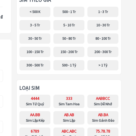
SIM THEO GIÁ
< 500 K
500 - 1 Tr
1 - 3 Tr
 ₫
3 - 5 Tr
5 - 10 Tr
10 - 30 Tr
30 - 50 Tr
50 - 80 Tr
80 - 100 Tr
100 - 150 Tr
150 - 200 Tr
200 - 300 Tr
300 - 500 Tr
500 - 1 Tỷ
> 1 Tỷ
LOẠI SIM
4444
333
AABBCC
Sim Tứ Quý
Sim Tam Hoa
Sim Dễ Nhớ
AA.BB
AB.AB
AB.BA
Sim Lặp Kép
Sim Lặp
Sim Gánh Đảo
6789
ABC.ABC
75.78.78