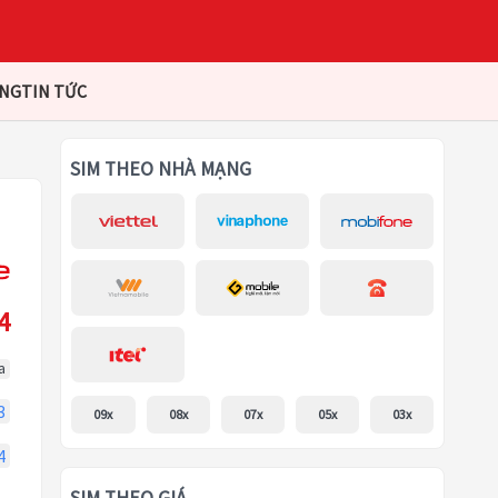
ÀNG
TIN TỨC
SIM THEO NHÀ MẠNG
4
a
3
09x
08x
07x
05x
03x
4