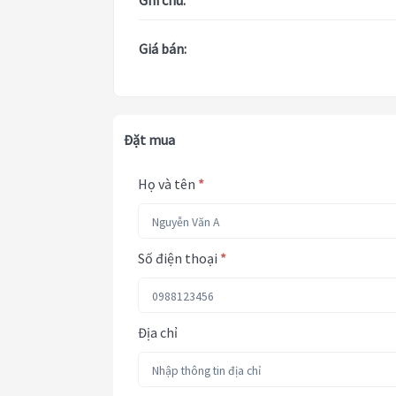
Ghi chú:
Giá bán:
Đặt mua
Họ và tên
*
Số điện thoại
*
Địa chỉ