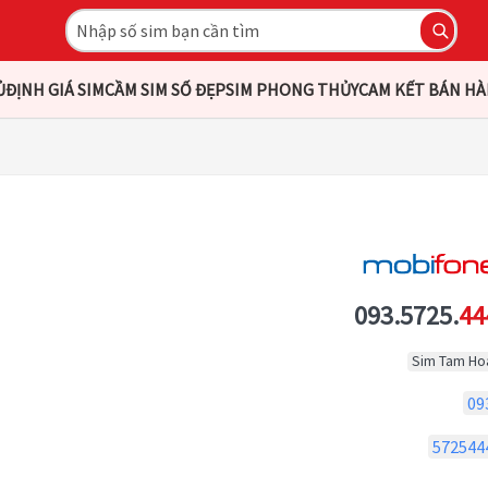
Ủ
ĐỊNH GIÁ SIM
CẦM SIM SỐ ĐẸP
SIM PHONG THỦY
CAM KẾT BÁN H
093.5725.
44
Sim Tam Ho
09
572544