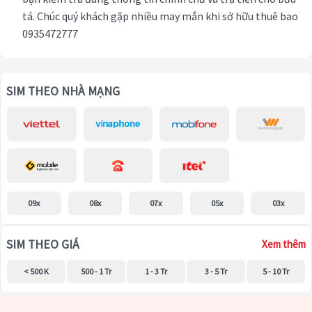
tá. Chúc quý khách gặp nhiều may mắn khi sở hữu thuê bao
0935472777
SIM THEO NHÀ MẠNG
09x
08x
07x
05x
03x
SIM THEO GIÁ
Xem thêm
< 500 K
500 - 1 Tr
1 - 3 Tr
3 - 5 Tr
5 - 10 Tr