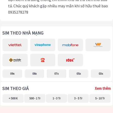
tá. Chúc quý khách gặp nhiều may mắn khi sở hữu thuê bao
0935278278
SIM THEO NHÀ MẠNG
09x
08x
07x
05x
03x
SIM THEO GIÁ
Xem thêm
< 500 K
500 - 1 Tr
1 - 3 Tr
3 - 5 Tr
5 - 10 Tr