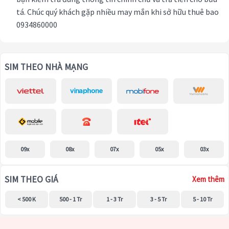
tá. Chúc quý khách gặp nhiều may mắn khi sở hữu thuê bao
0934860000
SIM THEO NHÀ MẠNG
09x
08x
07x
05x
03x
SIM THEO GIÁ
Xem thêm
< 500 K
500 - 1 Tr
1 - 3 Tr
3 - 5 Tr
5 - 10 Tr