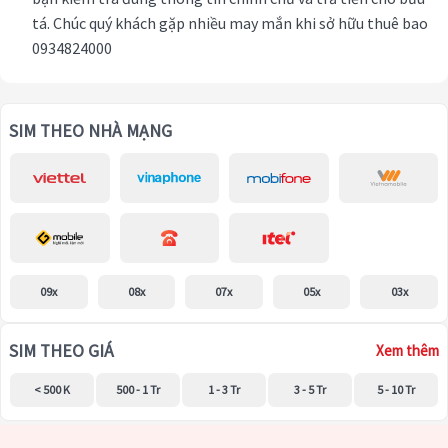
tá. Chúc quý khách gặp nhiều may mắn khi sở hữu thuê bao
0934824000
SIM THEO NHÀ MẠNG
09x
08x
07x
05x
03x
SIM THEO GIÁ
Xem thêm
< 500 K
500 - 1 Tr
1 - 3 Tr
3 - 5 Tr
5 - 10 Tr