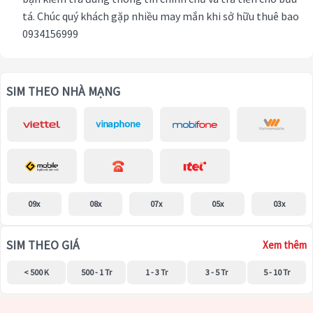
tá. Chúc quý khách gặp nhiều may mắn khi sở hữu thuê bao
0934156999
SIM THEO NHÀ MẠNG
09x
08x
07x
05x
03x
SIM THEO GIÁ
Xem thêm
< 500 K
500 - 1 Tr
1 - 3 Tr
3 - 5 Tr
5 - 10 Tr