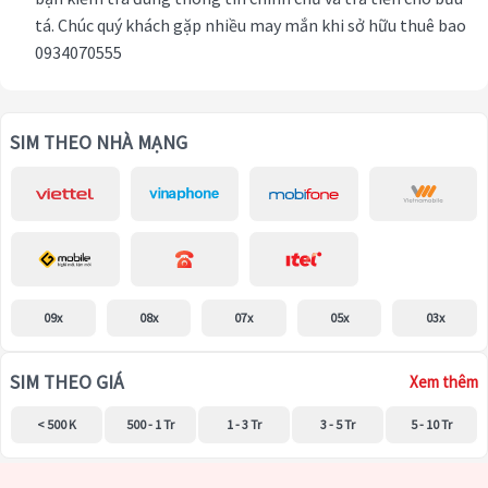
tá. Chúc quý khách gặp nhiều may mắn khi sở hữu thuê bao
0934070555
SIM THEO NHÀ MẠNG
09x
08x
07x
05x
03x
SIM THEO GIÁ
Xem thêm
< 500 K
500 - 1 Tr
1 - 3 Tr
3 - 5 Tr
5 - 10 Tr