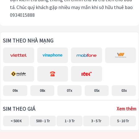
tá. Chúc quý khách gặp nhiều may mắn khi sở hữu thuê bao
0934015888
SIM THEO NHÀ MẠNG
09x
08x
07x
05x
03x
SIM THEO GIÁ
Xem thêm
< 500 K
500 - 1 Tr
1 - 3 Tr
3 - 5 Tr
5 - 10 Tr