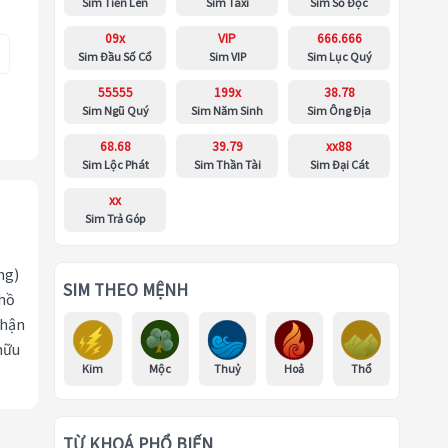
Sim Tiến Lên
Sim Taxi
Sim Số Độc
09x
VIP
666.666
Sim Đầu Số Cổ
Sim VIP
Sim Lục Quý
55555
199x
38.78
Sim Ngũ Quý
Sim Năm Sinh
Sim Ông Địa
68.68
39.79
xx88
Sim Lộc Phát
Sim Thần Tài
Sim Đại Cát
xx
Sim Trả Góp
ng)
SIM THEO MỆNH
 hồ
nhận
hữu
Kim
Mộc
Thuỷ
Hoả
Thổ
TỪ KHOÁ PHỔ BIẾN