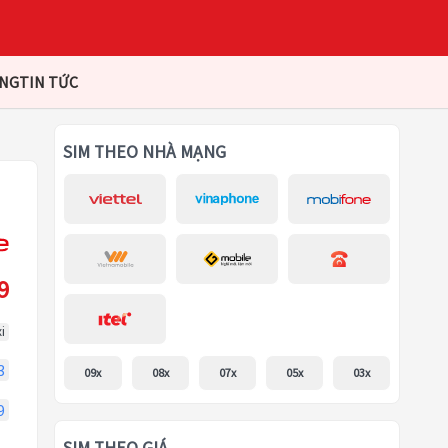
ÀNG
TIN TỨC
SIM THEO NHÀ MẠNG
9
i
3
09x
08x
07x
05x
03x
9