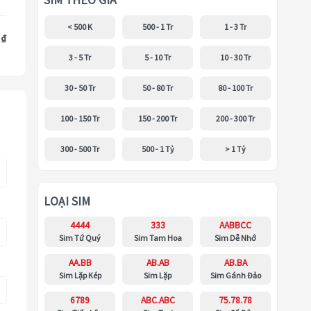
SIM THEO GIÁ
< 500 K
500 - 1 Tr
1 - 3 Tr
 ₫
3 - 5 Tr
5 - 10 Tr
10 - 30 Tr
30 - 50 Tr
50 - 80 Tr
80 - 100 Tr
100 - 150 Tr
150 - 200 Tr
200 - 300 Tr
300 - 500 Tr
500 - 1 Tỷ
> 1 Tỷ
LOẠI SIM
4444
333
AABBCC
Sim Tứ Quý
Sim Tam Hoa
Sim Dễ Nhớ
AA.BB
AB.AB
AB.BA
Sim Lặp Kép
Sim Lặp
Sim Gánh Đảo
6789
ABC.ABC
75.78.78