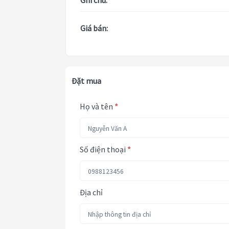
Ghi chú:
Giá bán:
Đặt mua
Họ và tên
*
Số điện thoại
*
Địa chỉ