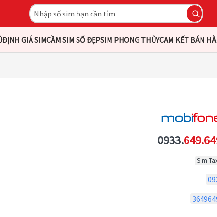
Ủ
ĐỊNH GIÁ SIM
CẦM SIM SỐ ĐẸP
SIM PHONG THỦY
CAM KẾT BÁN H
0933.
649.64
Sim Tax
09
364964