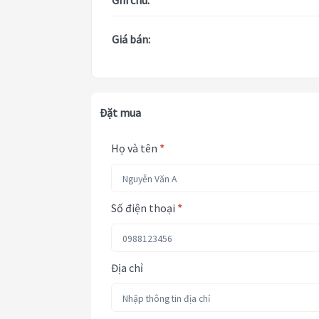
Ghi chú:
Giá bán:
Đặt mua
Họ và tên
*
Số điện thoại
*
Địa chỉ