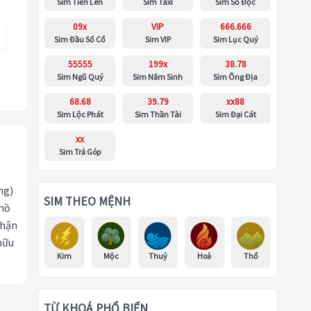
Sim Tiến Lên
Sim Taxi
Sim Số Độc
09x
VIP
666.666
Sim Đầu Số Cổ
Sim VIP
Sim Lục Quý
55555
199x
38.78
Sim Ngũ Quý
Sim Năm Sinh
Sim Ông Địa
68.68
39.79
xx88
Sim Lộc Phát
Sim Thần Tài
Sim Đại Cát
xx
Sim Trả Góp
ng)
SIM THEO MỆNH
 hồ
nhận
hữu
Kim
Mộc
Thuỷ
Hoả
Thổ
TỪ KHOÁ PHỔ BIẾN