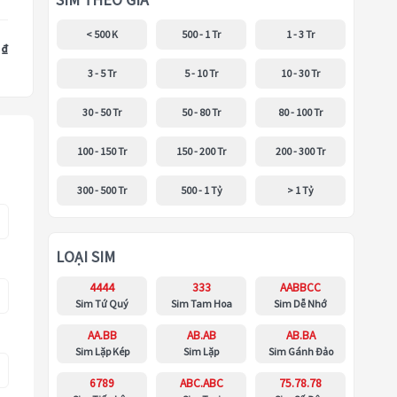
SIM THEO GIÁ
< 500 K
500 - 1 Tr
1 - 3 Tr
 ₫
3 - 5 Tr
5 - 10 Tr
10 - 30 Tr
30 - 50 Tr
50 - 80 Tr
80 - 100 Tr
100 - 150 Tr
150 - 200 Tr
200 - 300 Tr
300 - 500 Tr
500 - 1 Tỷ
> 1 Tỷ
LOẠI SIM
4444
333
AABBCC
Sim Tứ Quý
Sim Tam Hoa
Sim Dễ Nhớ
AA.BB
AB.AB
AB.BA
Sim Lặp Kép
Sim Lặp
Sim Gánh Đảo
6789
ABC.ABC
75.78.78