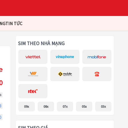
ÀNG
TIN TỨC
SIM THEO NHÀ MẠNG
0
a
3
09x
08x
07x
05x
03x
0