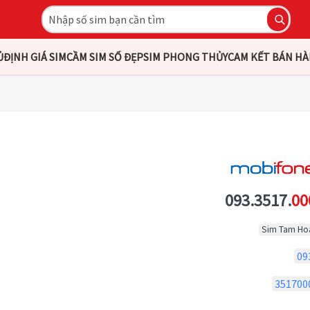
Ủ
ĐỊNH GIÁ SIM
CẦM SIM SỐ ĐẸP
SIM PHONG THỦY
CAM KẾT BÁN H
093.3517.
00
Sim Tam Ho
09
351700