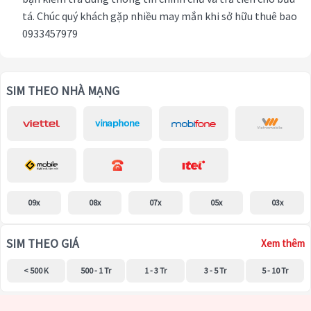
tá. Chúc quý khách gặp nhiều may mắn khi sở hữu thuê bao
0933457979
SIM THEO NHÀ MẠNG
09x
08x
07x
05x
03x
SIM THEO GIÁ
Xem thêm
< 500 K
500 - 1 Tr
1 - 3 Tr
3 - 5 Tr
5 - 10 Tr