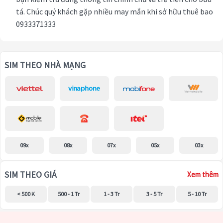
tá. Chúc quý khách gặp nhiều may mắn khi sở hữu thuê bao
0933371333
SIM THEO NHÀ MẠNG
09x
08x
07x
05x
03x
SIM THEO GIÁ
Xem thêm
< 500 K
500 - 1 Tr
1 - 3 Tr
3 - 5 Tr
5 - 10 Tr