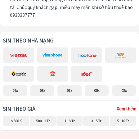
tá. Chúc quý khách gặp nhiều may mắn khi sở hữu thuê bao
0933337777
SIM THEO NHÀ MẠNG
09x
08x
07x
05x
03x
SIM THEO GIÁ
Xem thêm
< 500 K
500 - 1 Tr
1 - 3 Tr
3 - 5 Tr
5 - 10 Tr