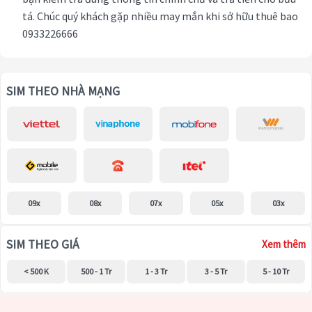
tá. Chúc quý khách gặp nhiều may mắn khi sở hữu thuê bao
0933226666
SIM THEO NHÀ MẠNG
09x
08x
07x
05x
03x
SIM THEO GIÁ
Xem thêm
< 500 K
500 - 1 Tr
1 - 3 Tr
3 - 5 Tr
5 - 10 Tr