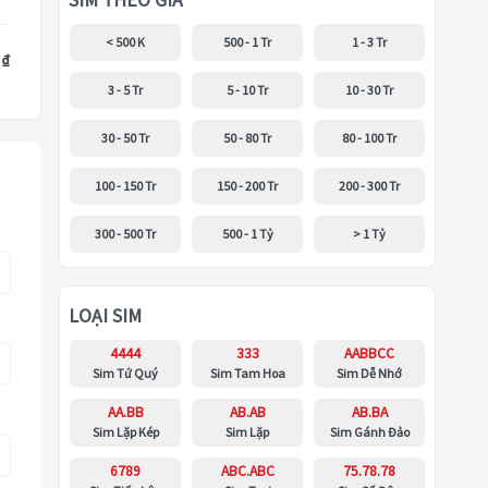
SIM THEO GIÁ
< 500 K
500 - 1 Tr
1 - 3 Tr
 ₫
3 - 5 Tr
5 - 10 Tr
10 - 30 Tr
30 - 50 Tr
50 - 80 Tr
80 - 100 Tr
100 - 150 Tr
150 - 200 Tr
200 - 300 Tr
300 - 500 Tr
500 - 1 Tỷ
> 1 Tỷ
LOẠI SIM
4444
333
AABBCC
Sim Tứ Quý
Sim Tam Hoa
Sim Dễ Nhớ
AA.BB
AB.AB
AB.BA
Sim Lặp Kép
Sim Lặp
Sim Gánh Đảo
6789
ABC.ABC
75.78.78