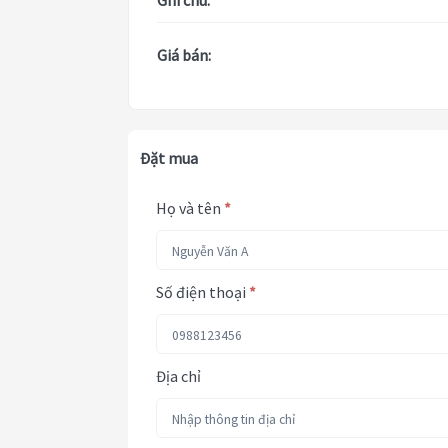
Ghi chú:
Giá bán:
Đặt mua
Họ và tên
*
Số điện thoại
*
Địa chỉ