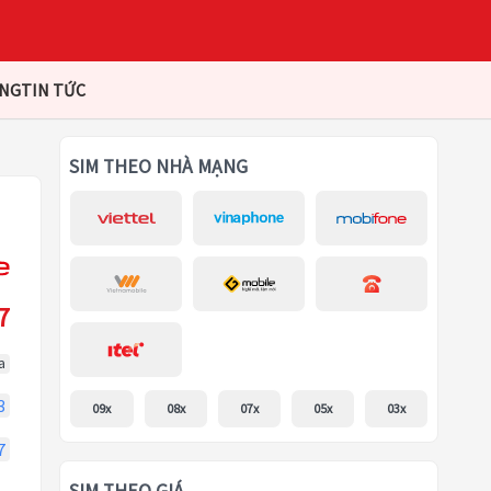
ÀNG
TIN TỨC
SIM THEO NHÀ MẠNG
7
a
3
09x
08x
07x
05x
03x
7