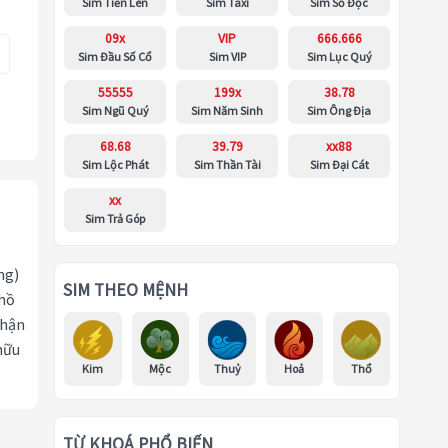
Sim Tiến Lên
Sim Taxi
Sim Số Độc
09x
VIP
666.666
Sim Đầu Số Cổ
Sim VIP
Sim Lục Quý
55555
199x
38.78
Sim Ngũ Quý
Sim Năm Sinh
Sim Ông Địa
68.68
39.79
xx88
Sim Lộc Phát
Sim Thần Tài
Sim Đại Cát
xx
Sim Trả Góp
ng)
SIM THEO MỆNH
 hồ
nhận
hữu
Kim
Mộc
Thuỷ
Hoả
Thổ
TỪ KHOÁ PHỔ BIẾN