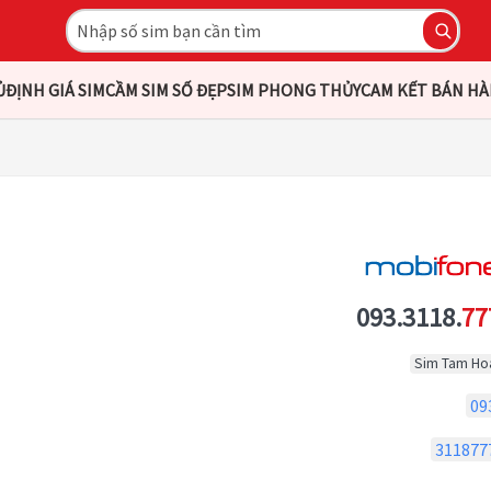
Ủ
ĐỊNH GIÁ SIM
CẦM SIM SỐ ĐẸP
SIM PHONG THỦY
CAM KẾT BÁN H
093.3118.
77
Sim Tam Ho
09
311877