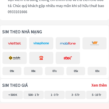
tá. Chúc quý khách gặp nhiều may mắn khi sở hữu thuê bao
0933101666
SIM THEO NHÀ MẠNG
09x
08x
07x
05x
03x
SIM THEO GIÁ
Xem thêm
< 500 K
500 - 1 Tr
1 - 3 Tr
3 - 5 Tr
5 - 10 Tr