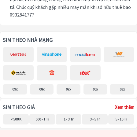
tá. Chúc quý khách gặp nhiều may mắn khi sở hữu thuê bao
0932841777
SIM THEO NHÀ MẠNG
09x
08x
07x
05x
03x
SIM THEO GIÁ
Xem thêm
< 500 K
500 - 1 Tr
1 - 3 Tr
3 - 5 Tr
5 - 10 Tr