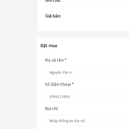
Ghi chú:
Giá bán:
Đặt mua
Họ và tên
*
Số điện thoại
*
Địa chỉ