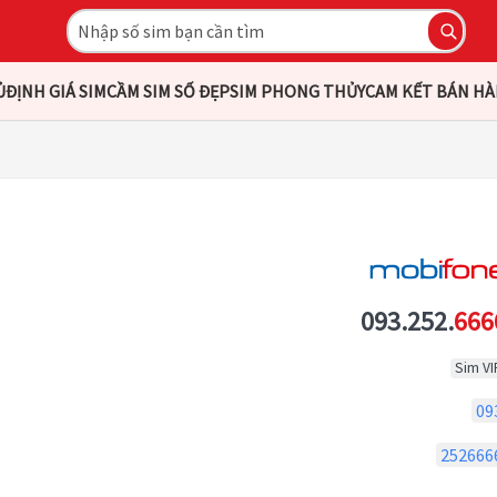
Ủ
ĐỊNH GIÁ SIM
CẦM SIM SỐ ĐẸP
SIM PHONG THỦY
CAM KẾT BÁN H
093.252.
666
Sim VI
09
252666