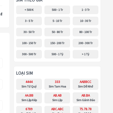
SIM THEO GIÁ
< 500 K
500 - 1 Tr
1 - 3 Tr
 ₫
3 - 5 Tr
5 - 10 Tr
10 - 30 Tr
30 - 50 Tr
50 - 80 Tr
80 - 100 Tr
100 - 150 Tr
150 - 200 Tr
200 - 300 Tr
300 - 500 Tr
500 - 1 Tỷ
> 1 Tỷ
LOẠI SIM
4444
333
AABBCC
Sim Tứ Quý
Sim Tam Hoa
Sim Dễ Nhớ
AA.BB
AB.AB
AB.BA
Sim Lặp Kép
Sim Lặp
Sim Gánh Đảo
6789
ABC.ABC
75.78.78