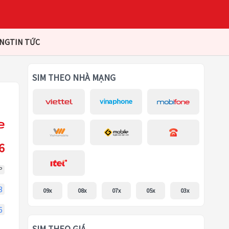
ÀNG
TIN TỨC
SIM THEO NHÀ MẠNG
6
P
3
09x
08x
07x
05x
03x
6