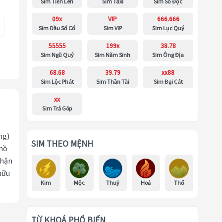
Sim Tiến Lên
Sim Taxi
Sim Số Độc
09x
VIP
666.666
Sim Đầu Số Cổ
Sim VIP
Sim Lục Quý
55555
199x
38.78
Sim Ngũ Quý
Sim Năm Sinh
Sim Ông Địa
68.68
39.79
xx88
Sim Lộc Phát
Sim Thần Tài
Sim Đại Cát
xx
Sim Trả Góp
ng)
SIM THEO MỆNH
 hồ
nhận
hữu
Kim
Mộc
Thuỷ
Hoả
Thổ
TỪ KHOÁ PHỔ BIẾN