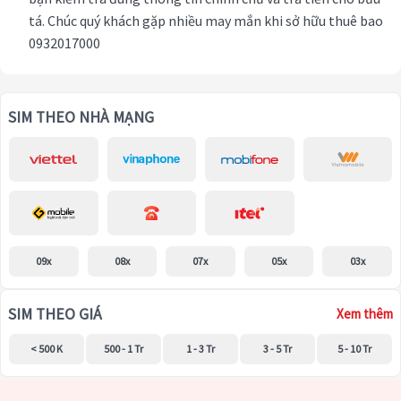
tá. Chúc quý khách gặp nhiều may mắn khi sở hữu thuê bao
0932017000
SIM THEO NHÀ MẠNG
09x
08x
07x
05x
03x
SIM THEO GIÁ
Xem thêm
< 500 K
500 - 1 Tr
1 - 3 Tr
3 - 5 Tr
5 - 10 Tr