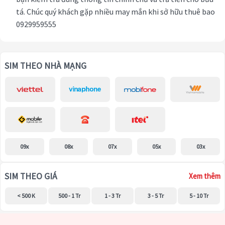
tá. Chúc quý khách gặp nhiều may mắn khi sở hữu thuê bao
0929959555
SIM THEO NHÀ MẠNG
09x
08x
07x
05x
03x
SIM THEO GIÁ
Xem thêm
< 500 K
500 - 1 Tr
1 - 3 Tr
3 - 5 Tr
5 - 10 Tr