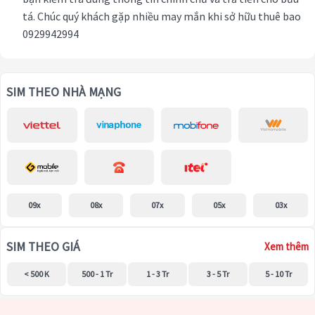
tá. Chúc quý khách gặp nhiều may mắn khi sở hữu thuê bao
0929942994
SIM THEO NHÀ MẠNG
09x
08x
07x
05x
03x
SIM THEO GIÁ
Xem thêm
< 500 K
500 - 1 Tr
1 - 3 Tr
3 - 5 Tr
5 - 10 Tr