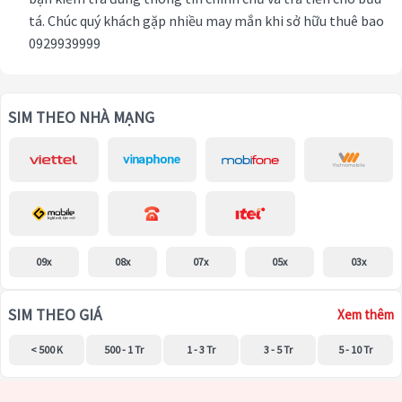
tá. Chúc quý khách gặp nhiều may mắn khi sở hữu thuê bao
0929939999
SIM THEO NHÀ MẠNG
09x
08x
07x
05x
03x
SIM THEO GIÁ
Xem thêm
< 500 K
500 - 1 Tr
1 - 3 Tr
3 - 5 Tr
5 - 10 Tr