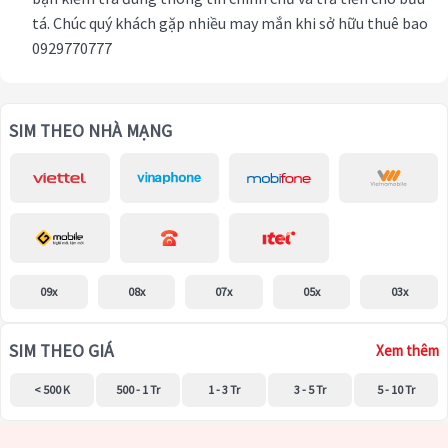
tá. Chúc quý khách gặp nhiều may mắn khi sở hữu thuê bao
0929770777
SIM THEO NHÀ MẠNG
09x
08x
07x
05x
03x
SIM THEO GIÁ
Xem thêm
< 500 K
500 - 1 Tr
1 - 3 Tr
3 - 5 Tr
5 - 10 Tr