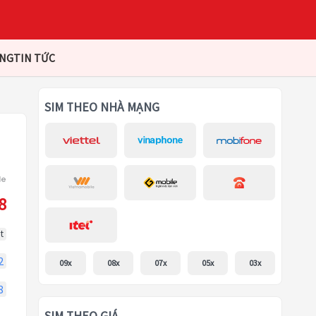
ÀNG
TIN TỨC
SIM THEO NHÀ MẠNG
8
t
2
09x
08x
07x
05x
03x
8