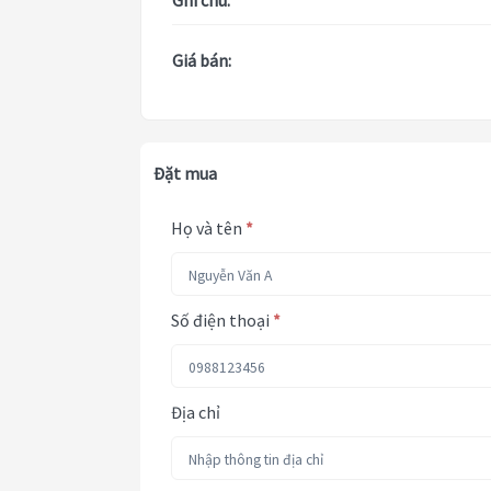
Ghi chú:
Giá bán:
Đặt mua
Họ và tên
*
Số điện thoại
*
Địa chỉ