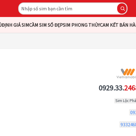
Ủ
ĐỊNH GIÁ SIM
CẦM SIM SỐ ĐẸP
SIM PHONG THỦY
CAM KẾT BÁN H
0929.33.
246
Sim Lộc Phá
09
933246