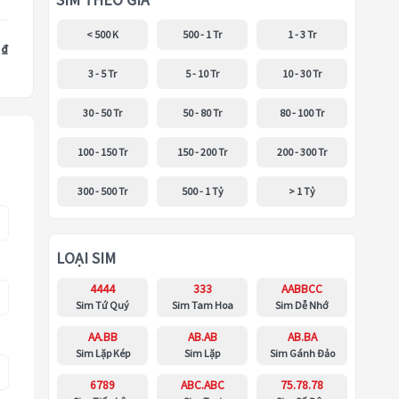
SIM THEO GIÁ
< 500 K
500 - 1 Tr
1 - 3 Tr
 ₫
3 - 5 Tr
5 - 10 Tr
10 - 30 Tr
30 - 50 Tr
50 - 80 Tr
80 - 100 Tr
100 - 150 Tr
150 - 200 Tr
200 - 300 Tr
300 - 500 Tr
500 - 1 Tỷ
> 1 Tỷ
LOẠI SIM
4444
333
AABBCC
Sim Tứ Quý
Sim Tam Hoa
Sim Dễ Nhớ
AA.BB
AB.AB
AB.BA
Sim Lặp Kép
Sim Lặp
Sim Gánh Đảo
6789
ABC.ABC
75.78.78