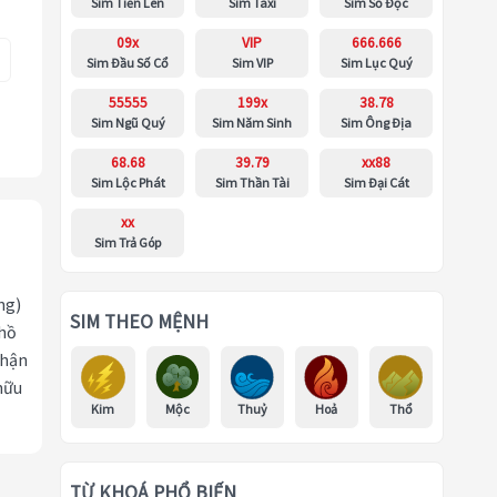
Sim Tiến Lên
Sim Taxi
Sim Số Độc
09x
VIP
666.666
Sim Đầu Số Cổ
Sim VIP
Sim Lục Quý
55555
199x
38.78
Sim Ngũ Quý
Sim Năm Sinh
Sim Ông Địa
68.68
39.79
xx88
Sim Lộc Phát
Sim Thần Tài
Sim Đại Cát
xx
Sim Trả Góp
ng)
SIM THEO MỆNH
 hồ
nhận
hữu
Kim
Mộc
Thuỷ
Hoả
Thổ
TỪ KHOÁ PHỔ BIẾN