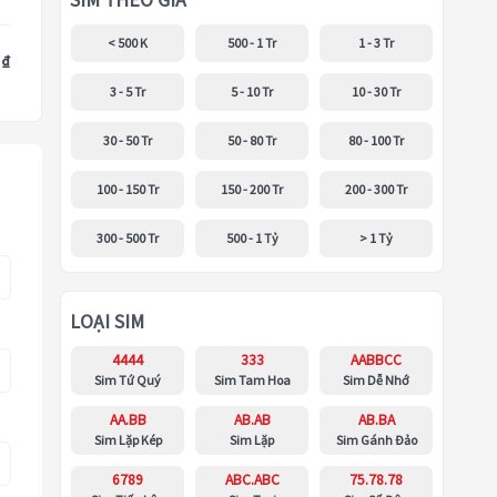
SIM THEO GIÁ
< 500 K
500 - 1 Tr
1 - 3 Tr
 ₫
3 - 5 Tr
5 - 10 Tr
10 - 30 Tr
30 - 50 Tr
50 - 80 Tr
80 - 100 Tr
100 - 150 Tr
150 - 200 Tr
200 - 300 Tr
300 - 500 Tr
500 - 1 Tỷ
> 1 Tỷ
LOẠI SIM
4444
333
AABBCC
Sim Tứ Quý
Sim Tam Hoa
Sim Dễ Nhớ
AA.BB
AB.AB
AB.BA
Sim Lặp Kép
Sim Lặp
Sim Gánh Đảo
6789
ABC.ABC
75.78.78