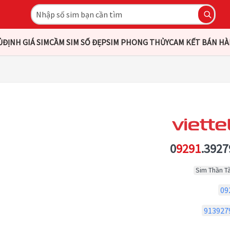
Ủ
ĐỊNH GIÁ SIM
CẦM SIM SỐ ĐẸP
SIM PHONG THỦY
CAM KẾT BÁN H
0
9291
.3927
Sim Thần Tà
09
913927