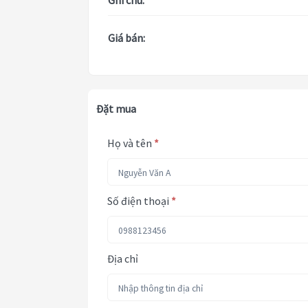
Ghi chú:
Giá bán:
Đặt mua
Họ và tên
*
Số điện thoại
*
Địa chỉ