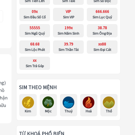
Sim Tiến Lên
Sim Taxi
Sim Số Độc
09x
VIP
666.666
Sim Đầu Số Cổ
Sim VIP
Sim Lục Quý
55555
199x
38.78
Sim Ngũ Quý
Sim Năm Sinh
Sim Ông Địa
68.68
39.79
xx88
Sim Lộc Phát
Sim Thần Tài
Sim Đại Cát
xx
Sim Trả Góp
ng)
SIM THEO MỆNH
 hồ
nhận
hữu
Kim
Mộc
Thuỷ
Hoả
Thổ
TỪ KHOÁ PHỔ BIẾN