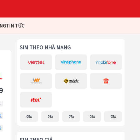
ÀNG
TIN TỨC
SIM THEO NHÀ MẠNG
9
i
2
09x
08x
07x
05x
03x
9