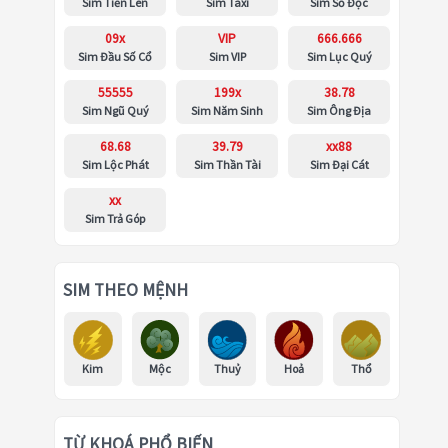
Sim Tiến Lên
Sim Taxi
Sim Số Độc
09x
VIP
666.666
Sim Đầu Số Cổ
Sim VIP
Sim Lục Quý
55555
199x
38.78
Sim Ngũ Quý
Sim Năm Sinh
Sim Ông Địa
68.68
39.79
xx88
Sim Lộc Phát
Sim Thần Tài
Sim Đại Cát
xx
Sim Trả Góp
SIM THEO MỆNH
Kim
Mộc
Thuỷ
Hoả
Thổ
TỪ KHOÁ PHỔ BIẾN