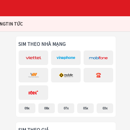
ÀNG
TIN TỨC
SIM THEO NHÀ MẠNG
09x
08x
07x
05x
03x