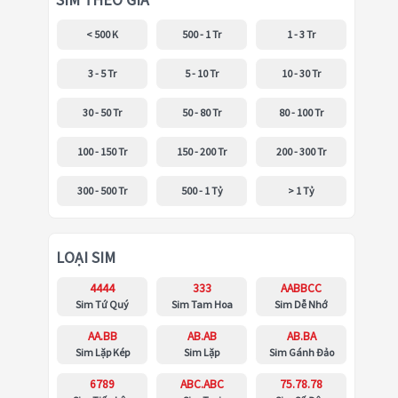
SIM THEO GIÁ
< 500 K
500 - 1 Tr
1 - 3 Tr
3 - 5 Tr
5 - 10 Tr
10 - 30 Tr
30 - 50 Tr
50 - 80 Tr
80 - 100 Tr
100 - 150 Tr
150 - 200 Tr
200 - 300 Tr
300 - 500 Tr
500 - 1 Tỷ
> 1 Tỷ
LOẠI SIM
4444
333
AABBCC
Sim Tứ Quý
Sim Tam Hoa
Sim Dễ Nhớ
AA.BB
AB.AB
AB.BA
Sim Lặp Kép
Sim Lặp
Sim Gánh Đảo
6789
ABC.ABC
75.78.78