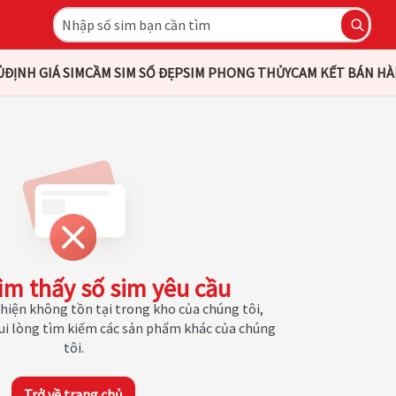
Ủ
ĐỊNH GIÁ SIM
CẦM SIM SỐ ĐẸP
SIM PHONG THỦY
CAM KẾT BÁN H
ìm thấy số sim yêu cầu
hiện không tồn tại trong kho của chúng tôi,
Vui lòng tìm kiếm các sản phẩm khác của chúng
tôi.
Trở về trang chủ