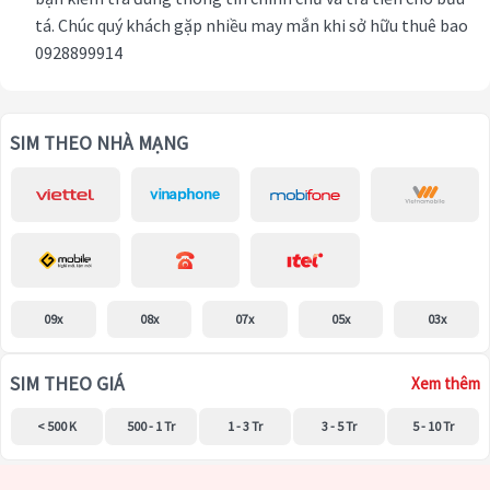
tá. Chúc quý khách gặp nhiều may mắn khi sở hữu thuê bao
0928899914
SIM THEO NHÀ MẠNG
09x
08x
07x
05x
03x
SIM THEO GIÁ
Xem thêm
< 500 K
500 - 1 Tr
1 - 3 Tr
3 - 5 Tr
5 - 10 Tr