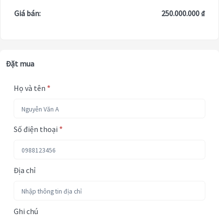
Giá bán:
250.000.000 ₫
Đặt mua
Họ và tên
*
Số điện thoại
*
Địa chỉ
Ghi chú