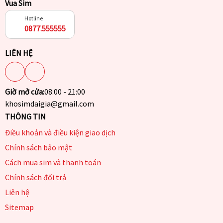
Vua Sim
Hotline
0877.555555
LIÊN HỆ
Giờ mở cửa:
08:00 - 21:00
khosimdaigia@gmail.com
THÔNG TIN
Điều khoản và điều kiện giao dịch
Chính sách bảo mật
Cách mua sim và thanh toán
Chính sách đổi trả
Liên hệ
Sitemap