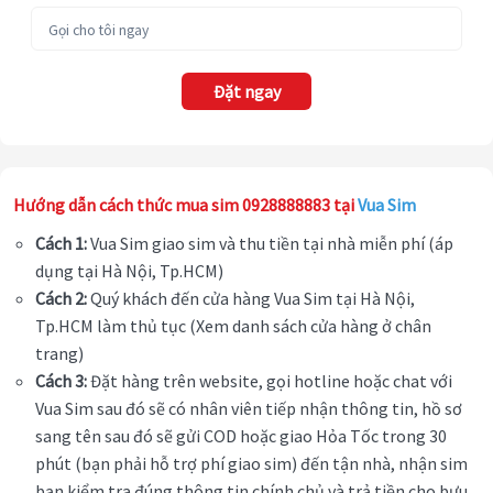
Đặt ngay
Hướng dẫn cách thức mua sim 0928888883 tại
Vua Sim
Cách 1:
Vua Sim giao sim và thu tiền tại nhà miễn phí (áp
dụng tại Hà Nội, Tp.HCM)
Cách 2:
Quý khách đến cửa hàng Vua Sim tại Hà Nội,
Tp.HCM làm thủ tục (Xem danh sách cửa hàng ở chân
trang)
Cách 3:
Đặt hàng trên website, gọi hotline hoặc chat với
Vua Sim sau đó sẽ có nhân viên tiếp nhận thông tin, hồ sơ
sang tên sau đó sẽ gửi COD hoặc giao Hỏa Tốc trong 30
phút (bạn phải hỗ trợ phí giao sim) đến tận nhà, nhận sim
bạn kiểm tra đúng thông tin chính chủ và trả tiền cho bưu