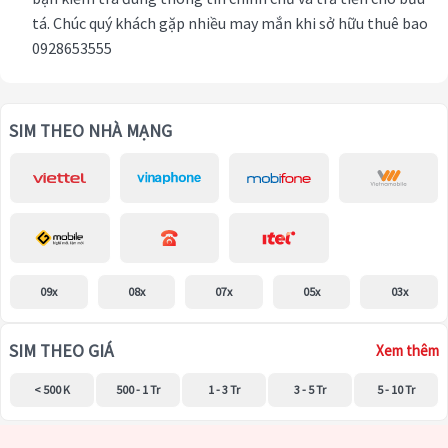
tá. Chúc quý khách gặp nhiều may mắn khi sở hữu thuê bao
0928653555
SIM THEO NHÀ MẠNG
09x
08x
07x
05x
03x
SIM THEO GIÁ
Xem thêm
< 500 K
500 - 1 Tr
1 - 3 Tr
3 - 5 Tr
5 - 10 Tr