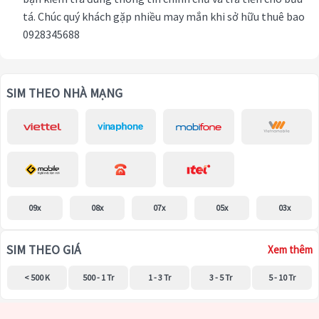
tá. Chúc quý khách gặp nhiều may mắn khi sở hữu thuê bao
0928345688
SIM THEO NHÀ MẠNG
09x
08x
07x
05x
03x
SIM THEO GIÁ
Xem thêm
< 500 K
500 - 1 Tr
1 - 3 Tr
3 - 5 Tr
5 - 10 Tr