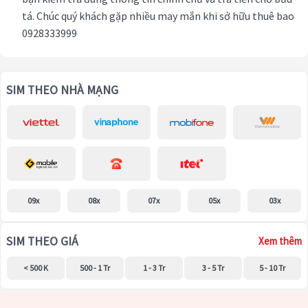
tá. Chúc quý khách gặp nhiều may mắn khi sở hữu thuê bao
0928333999
SIM THEO NHÀ MẠNG
09x
08x
07x
05x
03x
SIM THEO GIÁ
Xem thêm
< 500 K
500 - 1 Tr
1 - 3 Tr
3 - 5 Tr
5 - 10 Tr