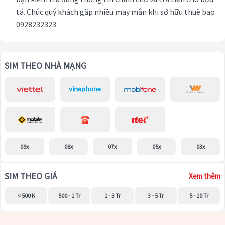
tá. Chúc quý khách gặp nhiều may mắn khi sở hữu thuê bao
0928232323
SIM THEO NHÀ MẠNG
09x
08x
07x
05x
03x
SIM THEO GIÁ
Xem thêm
< 500 K
500 - 1 Tr
1 - 3 Tr
3 - 5 Tr
5 - 10 Tr