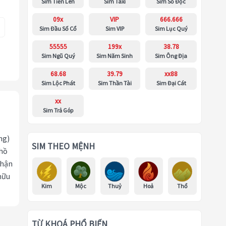
Sim Tiến Lên
Sim Taxi
Sim Số Độc
09x
VIP
666.666
Sim Đầu Số Cổ
Sim VIP
Sim Lục Quý
55555
199x
38.78
Sim Ngũ Quý
Sim Năm Sinh
Sim Ông Địa
68.68
39.79
xx88
Sim Lộc Phát
Sim Thần Tài
Sim Đại Cát
xx
Sim Trả Góp
ng)
SIM THEO MỆNH
 hồ
nhận
hữu
Kim
Mộc
Thuỷ
Hoả
Thổ
TỪ KHOÁ PHỔ BIẾN