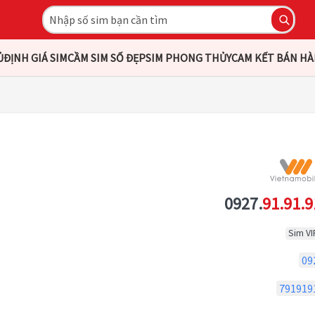
Ủ
ĐỊNH GIÁ SIM
CẦM SIM SỐ ĐẸP
SIM PHONG THỦY
CAM KẾT BÁN H
0927.
91.91.9
Sim VI
09
791919