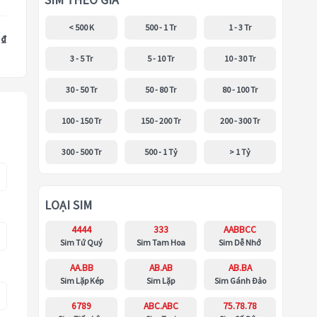
SIM THEO GIÁ
< 500 K
500 - 1 Tr
1 - 3 Tr
 ₫
3 - 5 Tr
5 - 10 Tr
10 - 30 Tr
30 - 50 Tr
50 - 80 Tr
80 - 100 Tr
100 - 150 Tr
150 - 200 Tr
200 - 300 Tr
300 - 500 Tr
500 - 1 Tỷ
> 1 Tỷ
LOẠI SIM
4444
333
AABBCC
Sim Tứ Quý
Sim Tam Hoa
Sim Dễ Nhớ
AA.BB
AB.AB
AB.BA
Sim Lặp Kép
Sim Lặp
Sim Gánh Đảo
6789
ABC.ABC
75.78.78