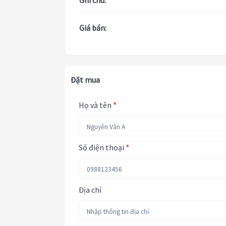
Ghi chú:
Giá bán:
Đặt mua
Họ và tên
*
Số điện thoại
*
Địa chỉ