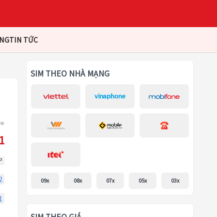
ÀNG
TIN TỨC
SIM THEO NHÀ MẠNG
1
P
2
09x
08x
07x
05x
03x
1