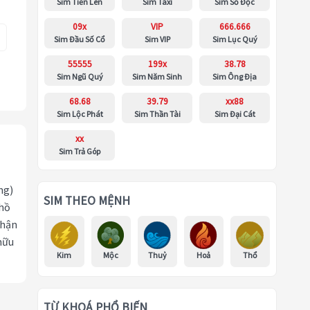
Sim Tiến Lên
Sim Taxi
Sim Số Độc
09x
VIP
666.666
Sim Đầu Số Cổ
Sim VIP
Sim Lục Quý
55555
199x
38.78
Sim Ngũ Quý
Sim Năm Sinh
Sim Ông Địa
68.68
39.79
xx88
Sim Lộc Phát
Sim Thần Tài
Sim Đại Cát
xx
Sim Trả Góp
ng)
SIM THEO MỆNH
 hồ
nhận
hữu
Kim
Mộc
Thuỷ
Hoả
Thổ
TỪ KHOÁ PHỔ BIẾN