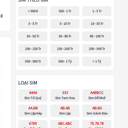
SIM THEO GIÁ
< 500 K
500 - 1 Tr
1 - 3 Tr
 ₫
3 - 5 Tr
5 - 10 Tr
10 - 30 Tr
30 - 50 Tr
50 - 80 Tr
80 - 100 Tr
100 - 150 Tr
150 - 200 Tr
200 - 300 Tr
300 - 500 Tr
500 - 1 Tỷ
> 1 Tỷ
LOẠI SIM
4444
333
AABBCC
Sim Tứ Quý
Sim Tam Hoa
Sim Dễ Nhớ
AA.BB
AB.AB
AB.BA
Sim Lặp Kép
Sim Lặp
Sim Gánh Đảo
6789
ABC.ABC
75.78.78