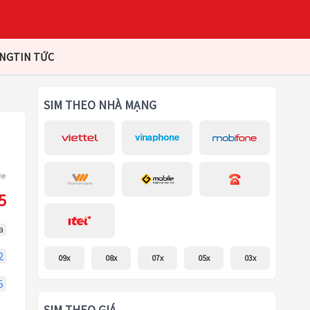
ÀNG
TIN TỨC
SIM THEO NHÀ MẠNG
5
a
2
09x
08x
07x
05x
03x
5