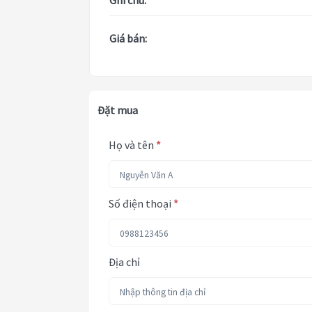
Ghi chú:
Giá bán:
Đặt mua
Họ và tên
*
Số điện thoại
*
Địa chỉ