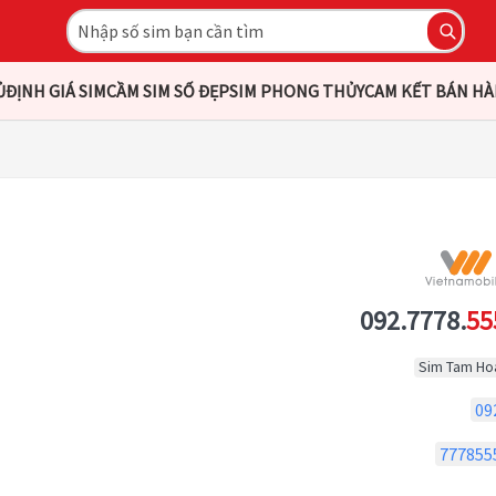
Ủ
ĐỊNH GIÁ SIM
CẦM SIM SỐ ĐẸP
SIM PHONG THỦY
CAM KẾT BÁN H
092.7778.
55
Sim Tam Ho
09
777855