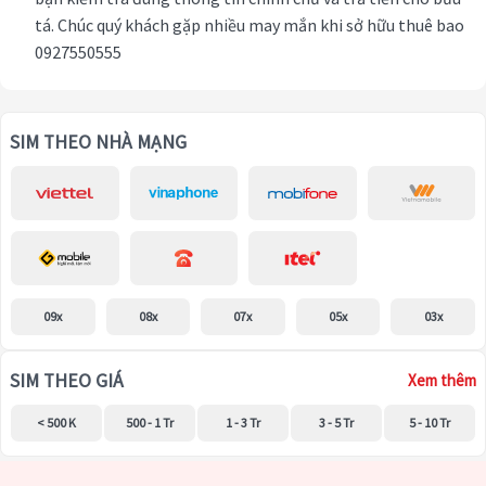
tá. Chúc quý khách gặp nhiều may mắn khi sở hữu thuê bao
0927550555
SIM THEO NHÀ MẠNG
09x
08x
07x
05x
03x
SIM THEO GIÁ
Xem thêm
< 500 K
500 - 1 Tr
1 - 3 Tr
3 - 5 Tr
5 - 10 Tr