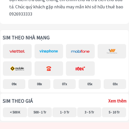
tá. Chúc quý khách gặp nhiều may mắn khi sở hữu thuê bao
0926933333
SIM THEO NHÀ MẠNG
09x
08x
07x
05x
03x
SIM THEO GIÁ
Xem thêm
< 500 K
500 - 1 Tr
1 - 3 Tr
3 - 5 Tr
5 - 10 Tr