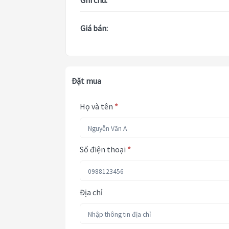
Ghi chú:
Giá bán:
Đặt mua
Họ và tên
*
Số điện thoại
*
Địa chỉ