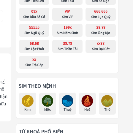
Sim Tiến Lên
Sim Taxi
Sim Số Độc
09x
VIP
666.666
Sim Đầu Số Cổ
Sim VIP
Sim Lục Quý
55555
199x
38.78
Sim Ngũ Quý
Sim Năm Sinh
Sim Ông Địa
68.68
39.79
xx88
Sim Lộc Phát
Sim Thần Tài
Sim Đại Cát
xx
Sim Trả Góp
ng)
SIM THEO MỆNH
 hồ
nhận
hữu
Kim
Mộc
Thuỷ
Hoả
Thổ
TỪ KHOÁ PHỔ BIẾN