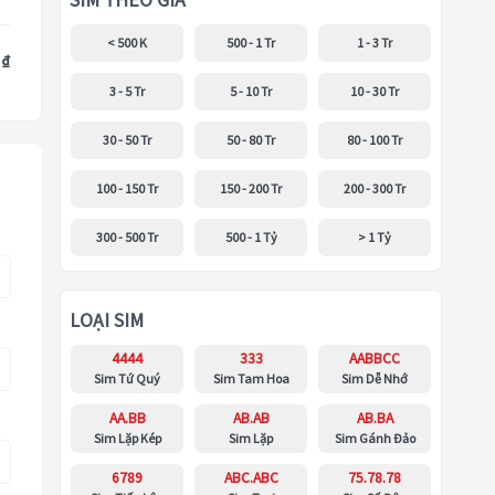
SIM THEO GIÁ
< 500 K
500 - 1 Tr
1 - 3 Tr
 ₫
3 - 5 Tr
5 - 10 Tr
10 - 30 Tr
30 - 50 Tr
50 - 80 Tr
80 - 100 Tr
100 - 150 Tr
150 - 200 Tr
200 - 300 Tr
300 - 500 Tr
500 - 1 Tỷ
> 1 Tỷ
LOẠI SIM
4444
333
AABBCC
Sim Tứ Quý
Sim Tam Hoa
Sim Dễ Nhớ
AA.BB
AB.AB
AB.BA
Sim Lặp Kép
Sim Lặp
Sim Gánh Đảo
6789
ABC.ABC
75.78.78