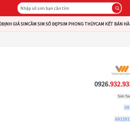
Ủ
ĐỊNH GIÁ SIM
CẦM SIM SỐ ĐẸP
SIM PHONG THỦY
CAM KẾT BÁN H
0926.
932.93
Sim Tax
09
693293