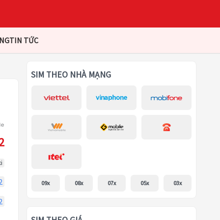
ÀNG
TIN TỨC
SIM THEO NHÀ MẠNG
2
i
2
09x
08x
07x
05x
03x
2