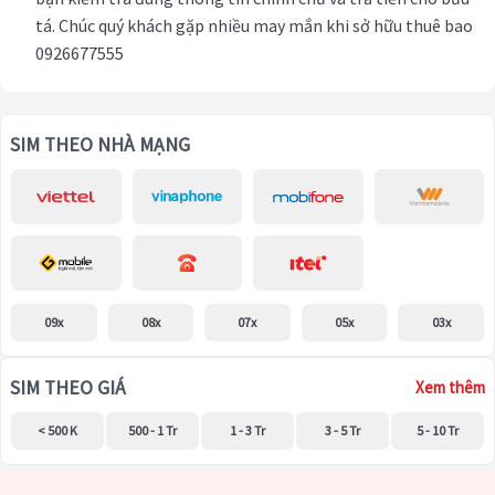
tá. Chúc quý khách gặp nhiều may mắn khi sở hữu thuê bao
0926677555
SIM THEO NHÀ MẠNG
09x
08x
07x
05x
03x
SIM THEO GIÁ
Xem thêm
< 500 K
500 - 1 Tr
1 - 3 Tr
3 - 5 Tr
5 - 10 Tr