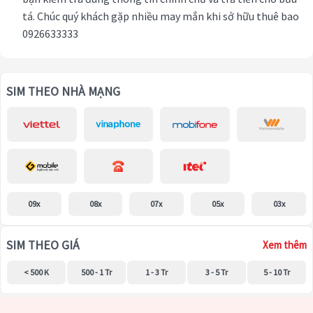
tá. Chúc quý khách gặp nhiều may mắn khi sở hữu thuê bao
0926633333
SIM THEO NHÀ MẠNG
09x
08x
07x
05x
03x
SIM THEO GIÁ
Xem thêm
< 500 K
500 - 1 Tr
1 - 3 Tr
3 - 5 Tr
5 - 10 Tr