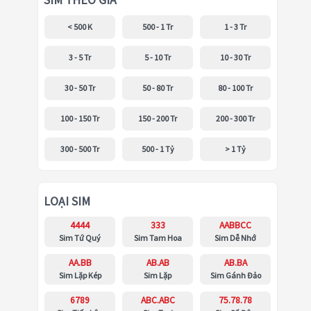
SIM THEO GIÁ
< 500 K
500 - 1 Tr
1 - 3 Tr
3 - 5 Tr
5 - 10 Tr
10 - 30 Tr
30 - 50 Tr
50 - 80 Tr
80 - 100 Tr
100 - 150 Tr
150 - 200 Tr
200 - 300 Tr
300 - 500 Tr
500 - 1 Tỷ
> 1 Tỷ
LOẠI SIM
4444
333
AABBCC
Sim Tứ Quý
Sim Tam Hoa
Sim Dễ Nhớ
AA.BB
AB.AB
AB.BA
Sim Lặp Kép
Sim Lặp
Sim Gánh Đảo
6789
ABC.ABC
75.78.78