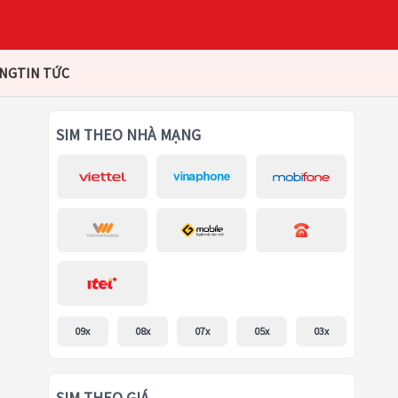
ÀNG
TIN TỨC
SIM THEO NHÀ MẠNG
09x
08x
07x
05x
03x