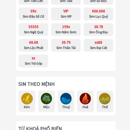
Sim Tiến Lên
Sim Taxi
Sim Số Độc
09x
VIP
666.666
Sim Đầu Số Cổ
Sim VIP
Sim Lục Quý
55555
199x
38.78
Sim Ngũ Quý
Sim Năm Sinh
Sim Ông Địa
68.68
39.79
xx88
Sim Lộc Phát
Sim Thần Tài
Sim Đại Cát
xx
Sim Trả Góp
SIM THEO MỆNH
Kim
Mộc
Thuỷ
Hoả
Thổ
TỪ KHOÁ PHỔ BIẾN