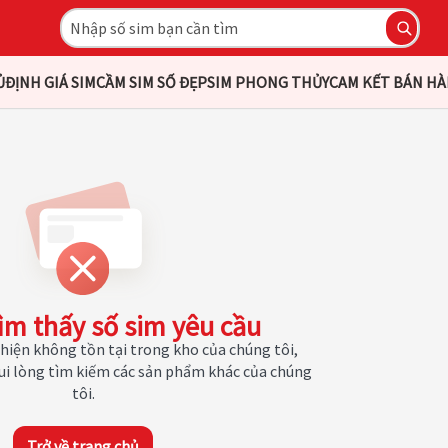
Ủ
ĐỊNH GIÁ SIM
CẦM SIM SỐ ĐẸP
SIM PHONG THỦY
CAM KẾT BÁN H
ìm thấy số sim yêu cầu
hiện không tồn tại trong kho của chúng tôi,
Vui lòng tìm kiếm các sản phẩm khác của chúng
tôi.
Trở về trang chủ